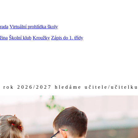
rada
Virtuální prohlídka školy
žina
Školní klub
Kroužky
Zápis do 1. třídy
P
r
o
š