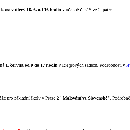
e koná
v úterý 16. 6. od 16 hodin
v učebně č. 315 ve 2. patře.
oná
1. června od 9 do 17 hodin
v Riegrových sadech. Podrobnosti v
l
těže pro základní školy v Praze 2
"Malování ve Slovenské".
Podrobněj