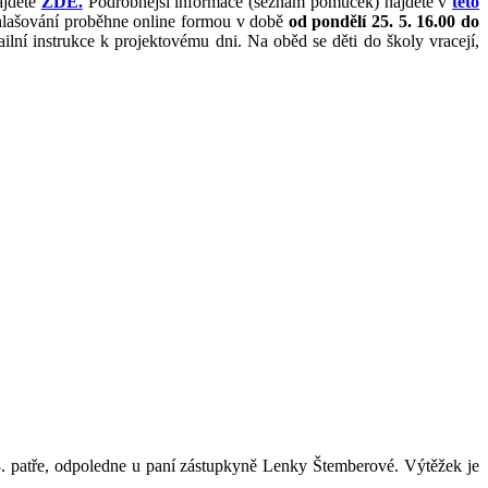
ajdete
ZDE.
Podrobnější informace (seznam pomůcek) najdete v
této
hlašování proběhne online formou v době
od pondělí 25. 5. 16.00 do
lní instrukce k projektovému dni. Na oběd se děti do školy vracejí,
. patře, odpoledne u paní zástupkyně Lenky Štemberové. Výtěžek je