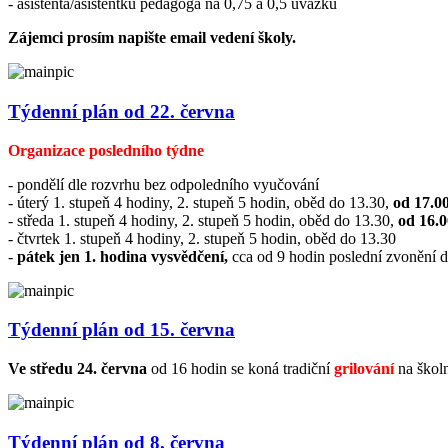
- asistenta/asistentku pedagoga na 0,75 a 0,5 úvazku
Zájemci prosím napište email vedení školy.
Týdenní plán od 22. června
Organizace posledního týdne
- pondělí dle rozvrhu bez odpoledního vyučování
- úterý 1. stupeň 4 hodiny, 2. stupeň 5 hodin, oběd do 13.30,
od 17.0
- středa 1. stupeň 4 hodiny, 2. stupeň 5 hodin, oběd do 13.30,
od 16.0
- čtvrtek 1. stupeň 4 hodiny, 2. stupeň 5 hodin, oběd do 13.30
-
pátek jen 1. hodina vysvědčení,
cca od 9 hodin poslední zvonění
Týdenní plán od 15. června
Ve středu 24. června
od 16 hodin se koná tradiční
grilování
na školn
Týdenní plán od 8. června