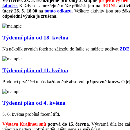
Ve čtvrtek 28. 5. realizujeme pro žáky 2. stupně
projektový den 
tabulce.
Každý se samozřejmě může přihlásit
jen na
JEDNU
aktivi
úterý 26. 5. 18.00
na
tomto odkazu.
Veškeré aktivity jsou pro žák
odpolední výuka je zrušena.
Týdenní plán od 18. května
Na několik prvních fotek ze zájezdu do Itálie se můžete podívat
ZDE
Týdenní plán od 11. května
Budoucí prvňáčci u nás každoročně absolvují
přípravné kurzy.
O jej
Týdenní plán od 4. května
5.-6. května probíhá focení tříd.
Výstava Krajinou snů
potrvá do 15. června.
Výtvarná díla lze za
věnován nadaci Dobrý anděl. Děkujeme za vaši účast.