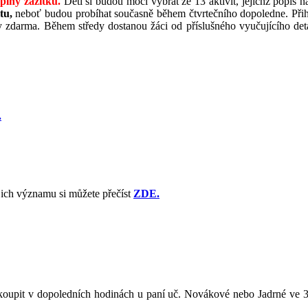
plný zážitků.
Děti si budou moci vybrat ze 13 aktivit, jejichž popis n
tu,
neboť budou probíhat současně během čtvrtečního dopoledne. Při
y zdarma. Během středy dostanou žáci od příslušného vyučujícího detai
.
ich významu si můžete přečíst
ZDE.
koupit v dopoledních hodinách u paní uč. Novákové nebo Jadrné ve 3