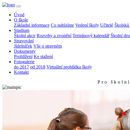
Úvod
O škole
Základní informace
Co nabízíme
Vedení školy
Učitelé
Školská 
Studium
Školní akce
Rozvrhy a zvonění
Termínový kalendář
Školní dru
Stravování
Jídelníček
Vše o stravném
Dokumenty
Prohlížení
Ke stažení
Fotogalerie
do 2017
od 2018
Virtuální prohlídka školy
Kontakt