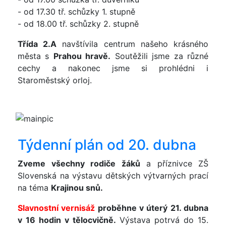
- od 17.30 tř. schůzky 1. stupně
- od 18.00 tř. schůzky 2. stupně
Třída 2.A
navštívila centrum našeho krásného
města s
Prahou hravě.
Soutěžili jsme za různé
cechy a nakonec jsme si prohlédni i
Staroměstský orloj.
Týdenní plán od 20. dubna
Zveme všechny rodiče žáků
a příznivce ZŠ
Slovenská na výstavu dětských výtvarných prací
na téma
Krajinou snů.
Slavnostní vernisáž
proběhne v úterý 21. dubna
v 16 hodin v tělocvičně.
Výstava potrvá do 15.