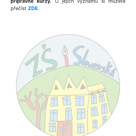
přípravné kurzy.
O jejich významu si můžete
přečíst
ZDE.