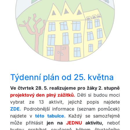
Týdenní plán od 25. května
Ve čtvrtek 28. 5. realizujeme pro žáky 2. stupně
projektový den plný zážitků.
Děti si budou moci
vybrat ze 13 aktivit, jejichž popis najdete
ZDE.
Podrobnější informace (seznam pomůcek)
najdete v
této tabulce.
Každý se samozřejmě
může přihlásit
jen na
JEDNU
aktivitu,
neboť
budou probíhat současně během čtvrtečního