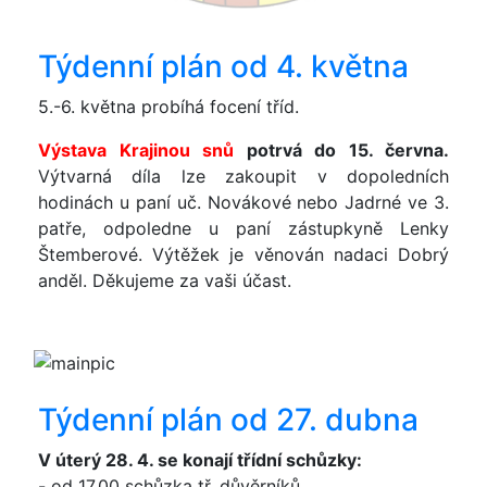
Týdenní plán od 4. května
5.-6. května probíhá focení tříd.
Výstava Krajinou snů
potrvá do 15. června.
Výtvarná díla lze zakoupit v dopoledních
hodinách u paní uč. Novákové nebo Jadrné ve 3.
patře, odpoledne u paní zástupkyně Lenky
Štemberové. Výtěžek je věnován nadaci Dobrý
anděl. Děkujeme za vaši účast.
Týdenní plán od 27. dubna
V úterý 28. 4. se konají třídní schůzky:
- od 17.00 schůzka tř. důvěrníků