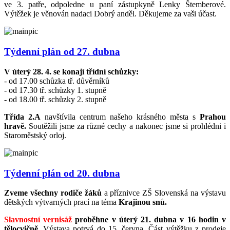
ve 3. patře, odpoledne u paní zástupkyně Lenky Štemberové.
Výtěžek je věnován nadaci Dobrý anděl. Děkujeme za vaši účast.
Týdenní plán od 27. dubna
V úterý 28. 4. se konají třídní schůzky:
- od 17.00 schůzka tř. důvěrníků
- od 17.30 tř. schůzky 1. stupně
- od 18.00 tř. schůzky 2. stupně
Třída 2.A
navštívila centrum našeho krásného města s
Prahou
hravě.
Soutěžili jsme za různé cechy a nakonec jsme si prohlédni i
Staroměstský orloj.
Týdenní plán od 20. dubna
Zveme všechny rodiče žáků
a příznivce ZŠ Slovenská na výstavu
dětských výtvarných prací na téma
Krajinou snů.
Slavnostní vernisáž
proběhne v úterý 21. dubna v 16 hodin v
tělocvičně.
Výstava potrvá do 15. června. Část výtěžku z prodeje