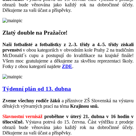
obrazů bude věnována jako každý rok na dobročinné účely.
Děkujeme za vaši účast a příspěvky.
Zlatý double na Pražačce!
Naši fotbalisté a fotbalistky z 2.-3. třídy a 4.-5. třídy získali
prvenství
v obou kategoriích v obvodním kole Prahy 2 na tradičním
McDonald´s cupu a postupují do kvalifikace na krajské finále!
Všem moc gratulujeme a děkujeme za skvělou reprezentaci školy.
Fotky z obou kategorií najdete
ZDE
.
Týdenní plán od 13. dubna
Zveme všechny rodiče žáků
a příznivce ZŠ Slovenská na výstavu
dětských výtvarných prací na téma
Krajinou snů.
Slavnostní vernisáž
proběhne v úterý 21. dubna v 16 hodin v
tělocvičně.
Výstava potrvá do 15. června. Část výtěžku z prodeje
obrazů bude věnována jako každý rok na dobročinné účely.
Děkujeme za vaši účast a příspěvky.