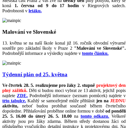
Městská část Praha 2 vás zve na
dětský den
plný pohybu, který se
koná
1. června od 9 do 17 hodin
v Riegrových sadech.
Podrobnosti v
letáku.
Malování ve Slovenské
13. května se na naší škole konal již 16. ročník obvodní výtvarné
soutěže pro základní školy v Praze 2
"Malování ve Slovenské".
Podrobnější informace a výsledky najdete v
tomto článku.
Týdenní plán od 25. května
Ve čtvrtek 28. 5. realizujeme pro žáky 2. stupně
projektový den
plný zážitků.
Děti si budou moci vybrat ze 13 aktivit, jejichž popis
najdete
ZDE.
Podrobnější informace (seznam pomůcek) najdete v
této tabulce.
Každý se samozřejmě může přihlásit
jen na
JEDNU
aktivitu,
neboť budou probíhat současně během čtvrtečního
dopoledne. Přihlašování proběhne online formou v době
od pondělí
25. 5. 16.00 do úterý 26. 5. 18.00
na
tomto odkazu.
Veškeré
aktivity jsou pro žáky zdarma. Během středy dostanou žáci od
příslušného vyučujícího detailní instrukce k projektovému dni. Na