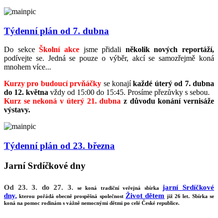
Týdenní plán od 7. dubna
Do sekce
Školní akce
jsme přidali
několik nových reportáží,
podívejte se. Jedná se pouze o výběr, akcí se samozřejmě koná
mnohem více...
Kurzy pro budoucí prvňáčky
se konají
každé úterý od 7. dubna
do 12. května
vždy od 15:00 do 15:45. Prosíme přezůvky s sebou.
Kurz se nekoná v úterý 21. dubna
z důvodu konání vernisáže
výstavy.
Týdenní plán od 23. března
Jarní Srdíčkové dny
Od 23. 3. do 27. 3.
jarní Srdíčkové
se koná tradiční veřejná sbírka
dny,
Život dětem
kterou pořádá obecně prospěšná společnost
již 26 let. Sbírka se
koná na pomoc rodinám s vážně nemocnými dětmi po celé České republice.