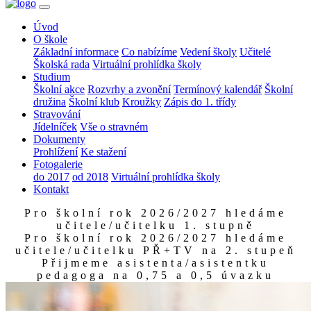
Úvod
O škole
Základní informace
Co nabízíme
Vedení školy
Učitelé
Školská rada
Virtuální prohlídka školy
Studium
Školní akce
Rozvrhy a zvonění
Termínový kalendář
Školní
družina
Školní klub
Kroužky
Zápis do 1. třídy
Stravování
Jídelníček
Vše o stravném
Dokumenty
Prohlížení
Ke stažení
Fotogalerie
do 2017
od 2018
Virtuální prohlídka školy
Kontakt
Pro školní rok 2026/2027 hledáme
učitele/učitelku 1. stupně
Pro školní rok 2026/2027 hledáme
učitele/učitelku PŘ+TV na 2. stupeň
Přijmeme asistenta/asistentku
pedagoga na 0,75 a 0,5 úvazku