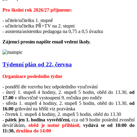
Pro školní rok 2026/27 přijmeme:
- učitele/učitelku 1. stupně
- učitele/učitelku PŘ+TV na 2. stupni
- asistenta/asistentku pedagoga na 0,75 a 0,5 úvazku
Zájemci prosím napište email vedení školy.
Týdenní plán od 22. června
Organizace posledního týdne
- pondělí dle rozvrhu bez odpoledního vyučování
- úterý 1. stupeň 4 hodiny, 2. stupeň 5 hodin, oběd do 13.30,
od
17.00
v tělocvičně vystoupení 9. ročníku pro rodiče
- středa 1. stupeň 4 hodiny, 2. stupeň 5 hodin, oběd do 13.30,
od
16.00
grilování na hřišti viz pozvánka
- čtvrtek 1. stupeň 4 hodiny, 2. stupeň 5 hodin, oběd do 13.30
-
pátek jen 1. hodina vysvědčení,
cca od 9 hodin poslední zvonění
deváťákům,
oběd je nutné přihlásit,
vydává se od 10:00 do
11:30,
družina do 14:00