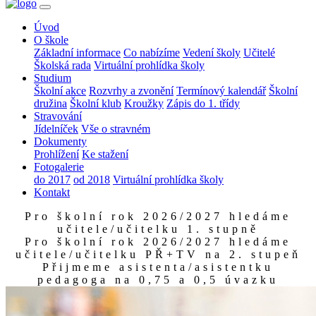
Úvod
O škole
Základní informace
Co nabízíme
Vedení školy
Učitelé
Školská rada
Virtuální prohlídka školy
Studium
Školní akce
Rozvrhy a zvonění
Termínový kalendář
Školní
družina
Školní klub
Kroužky
Zápis do 1. třídy
Stravování
Jídelníček
Vše o stravném
Dokumenty
Prohlížení
Ke stažení
Fotogalerie
do 2017
od 2018
Virtuální prohlídka školy
Kontakt
Pro školní rok 2026/2027 hledáme
učitele/učitelku 1. stupně
Pro školní rok 2026/2027 hledáme
učitele/učitelku PŘ+TV na 2. stupeň
Přijmeme asistenta/asistentku
pedagoga na 0,75 a 0,5 úvazku