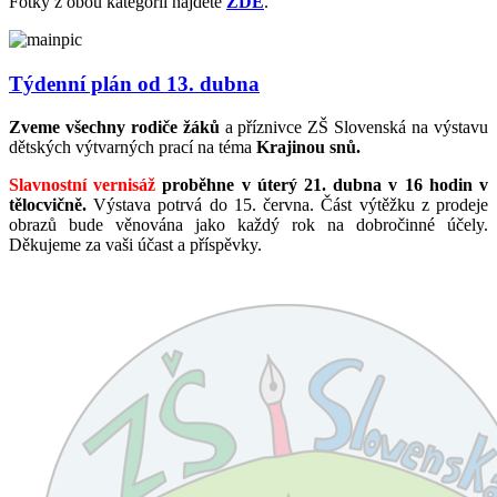
Fotky z obou kategorií najdete
ZDE
.
Týdenní plán od 13. dubna
Zveme všechny rodiče žáků
a příznivce ZŠ Slovenská na výstavu
dětských výtvarných prací na téma
Krajinou snů.
Slavnostní vernisáž
proběhne v úterý 21. dubna v 16 hodin v
tělocvičně.
Výstava potrvá do 15. června. Část výtěžku z prodeje
obrazů bude věnována jako každý rok na dobročinné účely.
Děkujeme za vaši účast a příspěvky.