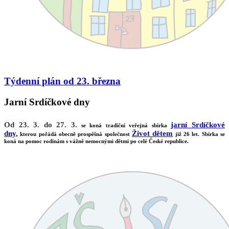
Týdenní plán od 23. března
Jarní Srdíčkové dny
Od 23. 3. do 27. 3.
jarní Srdíčkové
se koná tradiční veřejná sbírka
dny,
Život dětem
kterou pořádá obecně prospěšná společnost
již 26 let. Sbírka se
koná na pomoc rodinám s vážně nemocnými dětmi po celé České republice.