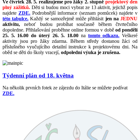
Ve čtvrtek 28. 5. realizujeme pro žáky 2. stupně
projektový den
plný zážitků.
Děti si budou moci vybrat ze 13 aktivit, jejichž popis
najdete
ZDE.
Podrobnější informace (seznam pomůcek) najdete v
této tabulce.
Každý se samozřejmě může přihlásit
jen na
JEDNU
aktivitu,
neboť budou probíhat současně během čtvrtečního
dopoledne. Přihlašování proběhne online formou v době
od pondělí
25. 5. 16.00 do úterý 26. 5. 18.00
na
tomto odkazu.
Veškeré
aktivity jsou pro žáky zdarma. Během středy dostanou žáci od
příslušného vyučujícího detailní instrukce k projektovému dni. Na
oběd se děti do školy vracejí,
odpolední výuka je zrušena.
Týdenní plán od 18. května
Na několik prvních fotek ze zájezdu do Itálie se můžete podívat
ZDE.