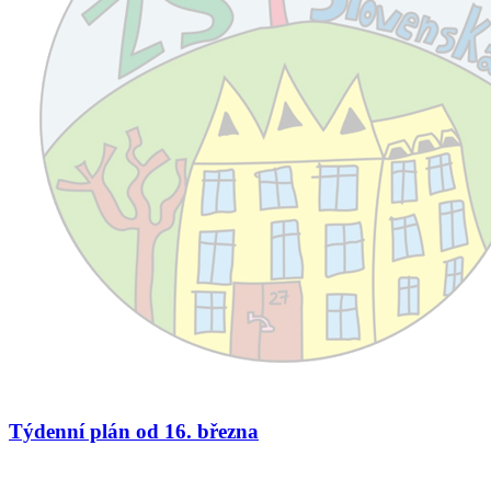
Týdenní plán od 16. března