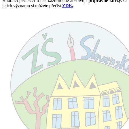
Budoucí prvňáčci u nás každoročně absolvují
přípravné kurzy.
O
jejich významu si můžete přečíst
ZDE.