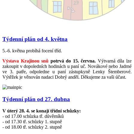
Týdenní plán od 4. května
5.-6. května probíhá focení tříd.
Výstava Krajinou snů
potrvá do 15. června.
Výtvarná díla lze
zakoupit v dopoledních hodinách u paní uč. Novákové nebo Jadrné
ve 3. patře, odpoledne u paní zástupkyně Lenky Štemberové.
Výtěžek je věnován nadaci Dobrý anděl. Děkujeme za vaši účast.
Týdenní plán od 27. dubna
V úterý 28. 4. se konají třídní schůzky:
- od 17.00 schůzka tř. důvěrníků
- od 17.30 tř. schůzky 1. stupně
- od 18.00 tř. schůzky 2. stupně