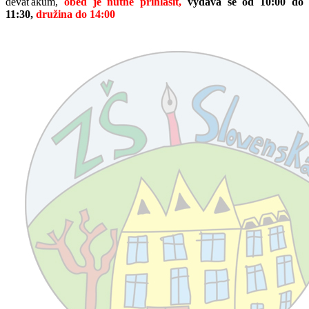
deváťákům,
oběd je nutné přihlásit,
vydává se od 10:00 do
11:30,
družina do 14:00