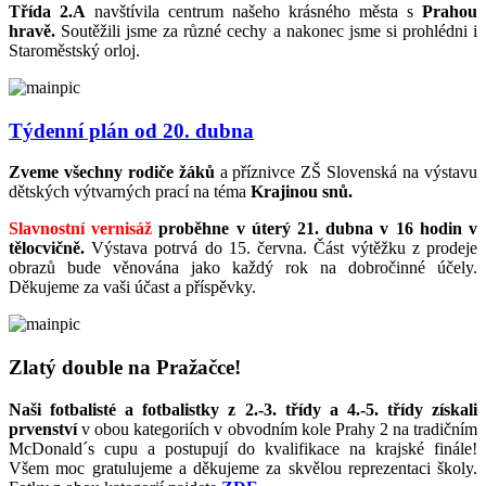
Třída 2.A
navštívila centrum našeho krásného města s
Prahou
hravě.
Soutěžili jsme za různé cechy a nakonec jsme si prohlédni i
Staroměstský orloj.
Týdenní plán od 20. dubna
Zveme všechny rodiče žáků
a příznivce ZŠ Slovenská na výstavu
dětských výtvarných prací na téma
Krajinou snů.
Slavnostní vernisáž
proběhne v úterý 21. dubna v 16 hodin v
tělocvičně.
Výstava potrvá do 15. června. Část výtěžku z prodeje
obrazů bude věnována jako každý rok na dobročinné účely.
Děkujeme za vaši účast a příspěvky.
Zlatý double na Pražačce!
Naši fotbalisté a fotbalistky z 2.-3. třídy a 4.-5. třídy získali
prvenství
v obou kategoriích v obvodním kole Prahy 2 na tradičním
McDonald´s cupu a postupují do kvalifikace na krajské finále!
Všem moc gratulujeme a děkujeme za skvělou reprezentaci školy.