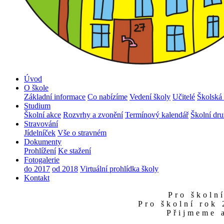
Úvod
O škole
Základní informace
Co nabízíme
Vedení školy
Učitelé
Školská 
Studium
Školní akce
Rozvrhy a zvonění
Termínový kalendář
Školní dru
Stravování
Jídelníček
Vše o stravném
Dokumenty
Prohlížení
Ke stažení
Fotogalerie
do 2017
od 2018
Virtuální prohlídka školy
Kontakt
Pro školn
Pro školní rok
Přijmeme a