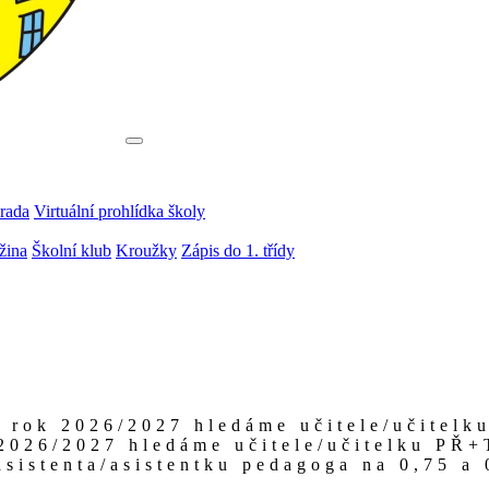
rada
Virtuální prohlídka školy
žina
Školní klub
Kroužky
Zápis do 1. třídy
í rok 2026/2027 hledáme učitele/učitelku
 2026/2027 hledáme učitele/učitelku PŘ+
sistenta/asistentku pedagoga na 0,75 a