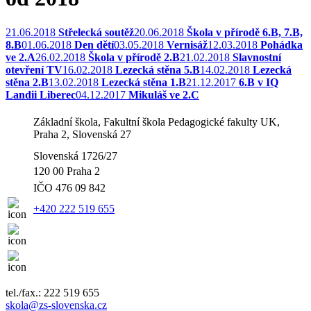
21.06.2018
Střelecká soutěž
20.06.2018
Škola v přírodě 6.B, 7.B,
8.B
01.06.2018
Den dětí
03.05.2018
Vernisáž
12.03.2018
Pohádka
ve 2.A
26.02.2018
Škola v přírodě 2.B
21.02.2018
Slavnostní
otevření TV
16.02.2018
Lezecká stěna 5.B
14.02.2018
Lezecká
stěna 2.B
13.02.2018
Lezecká stěna 1.B
21.12.2017
6.B v IQ
Landii Liberec
04.12.2017
Mikuláš ve 2.C
Základní škola, Fakultní škola Pedagogické fakulty UK,
Praha 2, Slovenská 27
Slovenská 1726/27
120 00 Praha 2
IČO
476 09 842
+420 222 519 655
tel./fax.: 222 519 655
skola@zs-slovenska.cz