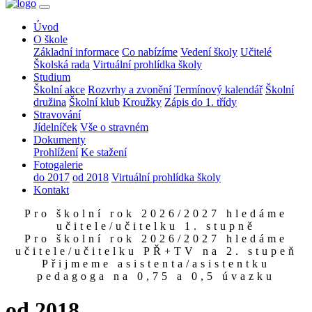
Úvod
O škole
Základní informace
Co nabízíme
Vedení školy
Učitelé
Školská rada
Virtuální prohlídka školy
Studium
Školní akce
Rozvrhy a zvonění
Termínový kalendář
Školní
družina
Školní klub
Kroužky
Zápis do 1. třídy
Stravování
Jídelníček
Vše o stravném
Dokumenty
Prohlížení
Ke stažení
Fotogalerie
do 2017
od 2018
Virtuální prohlídka školy
Kontakt
Pro školní rok 2026/2027 hledáme
učitele/učitelku 1. stupně
Pro školní rok 2026/2027 hledáme
učitele/učitelku PŘ+TV na 2. stupeň
Přijmeme asistenta/asistentku
pedagoga na 0,75 a 0,5 úvazku
od 2018