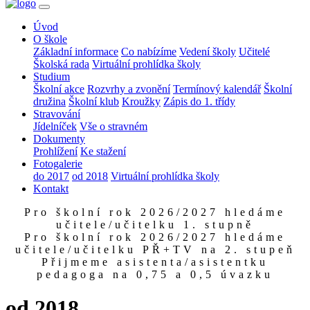
Úvod
O škole
Základní informace
Co nabízíme
Vedení školy
Učitelé
Školská rada
Virtuální prohlídka školy
Studium
Školní akce
Rozvrhy a zvonění
Termínový kalendář
Školní
družina
Školní klub
Kroužky
Zápis do 1. třídy
Stravování
Jídelníček
Vše o stravném
Dokumenty
Prohlížení
Ke stažení
Fotogalerie
do 2017
od 2018
Virtuální prohlídka školy
Kontakt
Pro školní rok 2026/2027 hledáme
učitele/učitelku 1. stupně
Pro školní rok 2026/2027 hledáme
učitele/učitelku PŘ+TV na 2. stupeň
Přijmeme asistenta/asistentku
pedagoga na 0,75 a 0,5 úvazku
od 2018