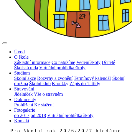
Úvod
O škole
Základní informace
Co nabízíme
Vedení školy
Učitelé
Školská rada
Virtuální prohlídka školy
Studium
Školní akce
Rozvrhy a zvonění
Termínový kalendář
Školní
družina
Školní klub
Kroužky
Zápis do 1. třídy
Stravování
Jídelníček
Vše o stravném
Dokumenty
Prohlížení
Ke stažení
Fotogalerie
do 2017
od 2018
Virtuální prohlídka školy
Kontakt
Pro školní rok 2026/2027 hledáme