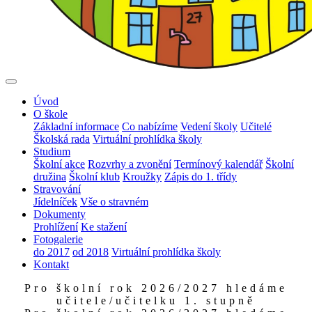
Úvod
O škole
Základní informace
Co nabízíme
Vedení školy
Učitelé
Školská rada
Virtuální prohlídka školy
Studium
Školní akce
Rozvrhy a zvonění
Termínový kalendář
Školní
družina
Školní klub
Kroužky
Zápis do 1. třídy
Stravování
Jídelníček
Vše o stravném
Dokumenty
Prohlížení
Ke stažení
Fotogalerie
do 2017
od 2018
Virtuální prohlídka školy
Kontakt
Pro školní rok 2026/2027 hledáme
učitele/učitelku 1. stupně